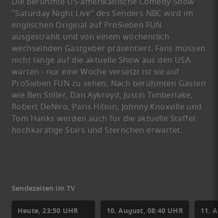
Die berühmte US-amerikanische Comedy-Show
"Saturday Night Live" des Senders NBC wird im
englischen Original auf ProSieben FUN
ausgestrahlt und von einem wöchentlich
wechselnden Gastgeber präsentiert. Fans müssen
nicht lange auf die aktuelle Show aus den USA
warten - nur eine Woche versetzt ist sie auf
ProSieben FUN zu sehen. Nach berühmten Gästen
wie Ben Stiller, Dan Aykroyd, Justin Timberlake,
Robert DeNiro, Paris Hilton, Johnny Knoxville und
Tom Hanks werden auch für die aktuelle Staffel
hochkarätige Stars und Sternchen erwartet.
Sendezeiten im TV
Heute, 23:50 UHR
10. August, 08:40 UHR
11. 