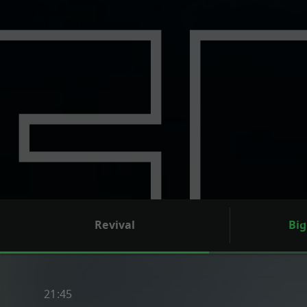
8. AUGUST, SAMSTAG, 20:15 UHR
BIG GEORGE
Revival
Bi
21:45