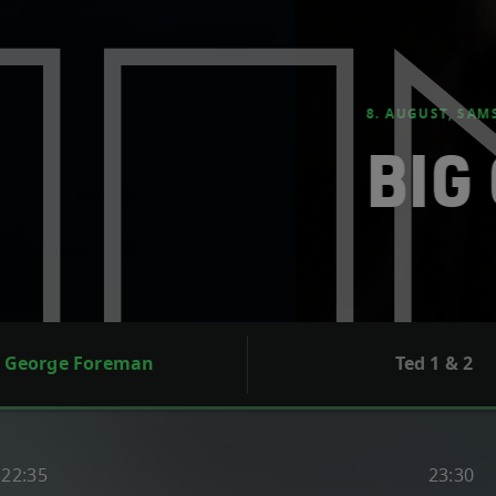
 FOREMAN
g George Foreman
Ted 1 & 2
22:35
23:30