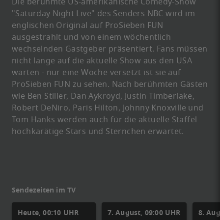
Die berühmte US-amerikanische Comedy-Show
"Saturday Night Live" des Senders NBC wird im
englischen Original auf ProSieben FUN
ausgestrahlt und von einem wöchentlich
wechselnden Gastgeber präsentiert. Fans müssen
nicht lange auf die aktuelle Show aus den USA
warten - nur eine Woche versetzt ist sie auf
ProSieben FUN zu sehen. Nach berühmten Gästen
wie Ben Stiller, Dan Aykroyd, Justin Timberlake,
Robert DeNiro, Paris Hilton, Johnny Knoxville und
Tom Hanks werden auch für die aktuelle Staffel
hochkarätige Stars und Sternchen erwartet.
Sendezeiten im TV
Heute, 00:10 UHR
7. August, 09:00 UHR
8. Au