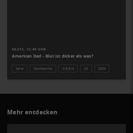
HEUTE, 12:40 UHR
American Dad - Blut ist dicker als was?
Serie
Zeichentrick
S16 E18
US
2020
Mehr entdecken