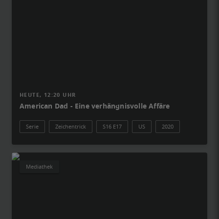
HEUTE, 12:20 UHR
American Dad - Eine verhängnisvolle Affäre
Serie
Zeichentrick
S16 E17
US
2020
Mediathek