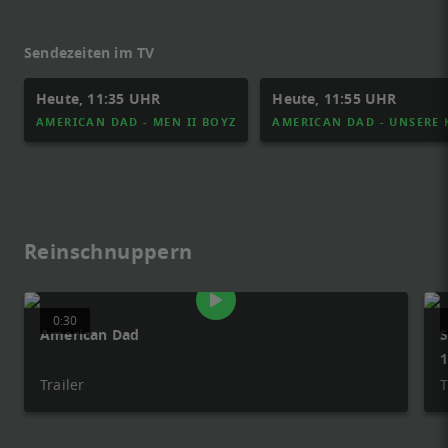
Sendezeiten im TV
Heute, 11:35 UHR
Heute, 11:55 UHR
AMERICAN DAD - MEN II BOYZ
AMERICAN DAD - UNSERE 
Reinschnuppern
0:30
American Dad
S
1
Trailer
T