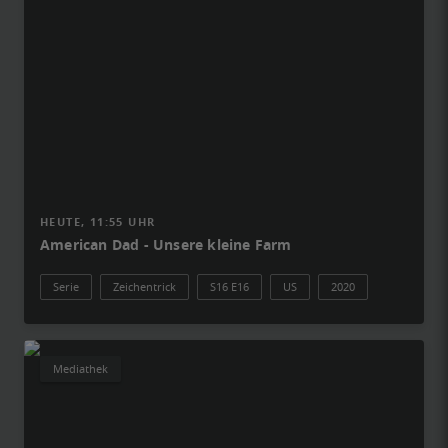
HEUTE, 11:55 UHR
American Dad - Unsere kleine Farm
Serie
Zeichentrick
S16 E16
US
2020
Mediathek