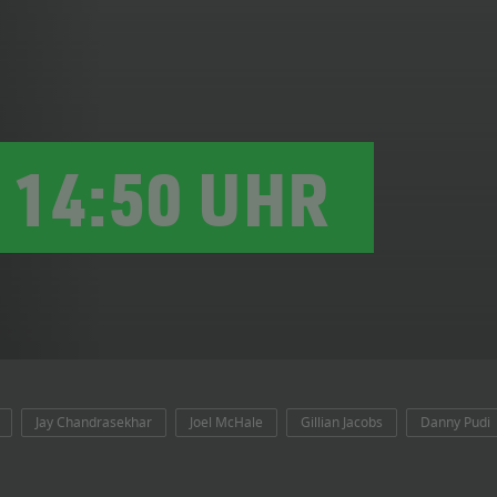
 14:50 UHR
Jay Chandrasekhar
Joel McHale
Gillian Jacobs
Danny Pudi