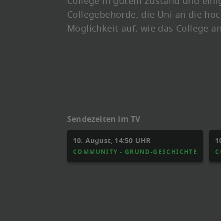
College in gutem Zustand und einig
Collegebehörde, die Uni an die höc
Möglichkeit auf, wie das College 
Sendezeiten im TV
10. August, 14:50 UHR
1
COMMUNITY - GRUND-GESCHICHTE
C