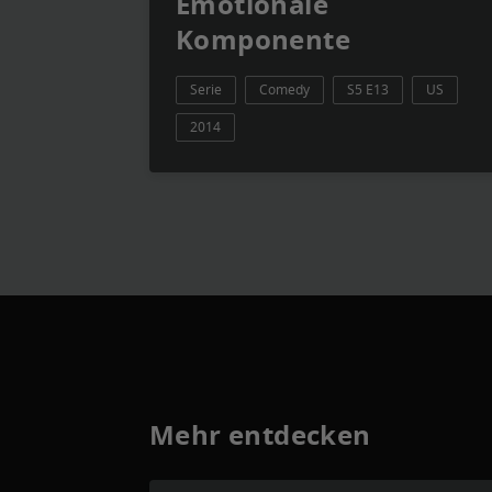
Emotionale
Komponente
Serie
Comedy
S5 E13
US
2014
Mehr entdecken