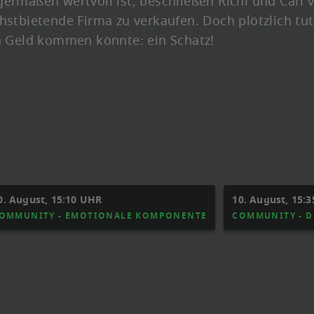
ermaßen wertvoll ist, beschließen Richi und Carl 
hstbietende Firma zu verkaufen. Doch plötzlich tut
an Geld kommen könnte: ein Schatz!
0. August, 15:10 UHR
10. August, 15:
OMMUNITY - EMOTIONALE KOMPONENTE
COMMUNITY - D