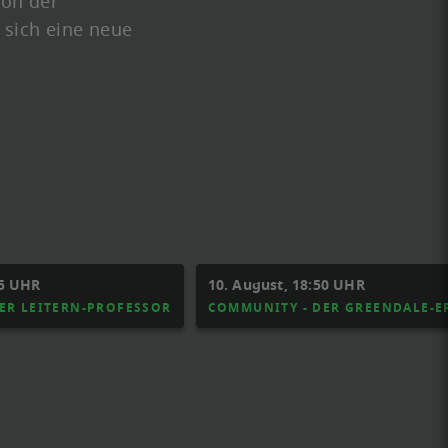
von der
 sich eine neue
35 UHR
10. August, 18:50 UHR
ER LEITERN-PROFESSOR
COMMUNITY - DER GREENDALE-E