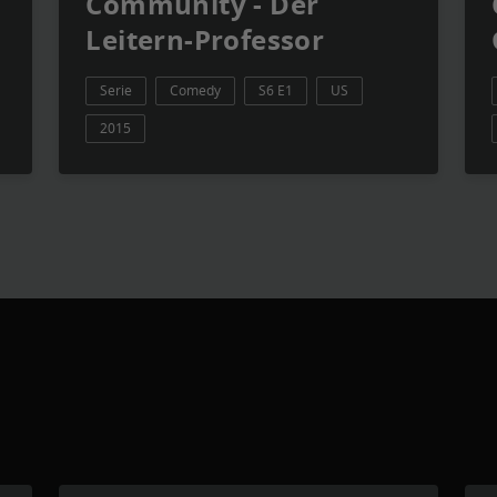
Community - Der
Leitern-Professor
Serie
Comedy
S6 E1
US
2015