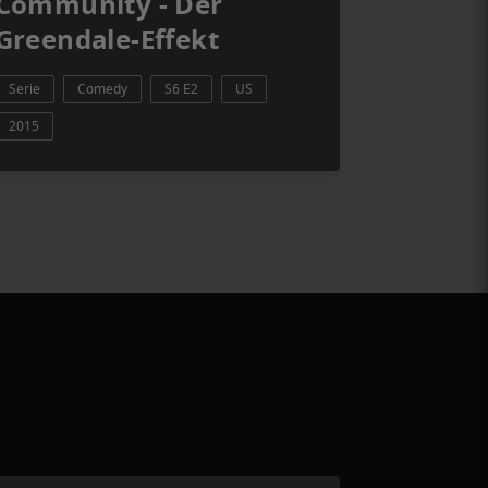
Community - Der
Greendale-Effekt
Serie
Comedy
S6 E2
US
2015