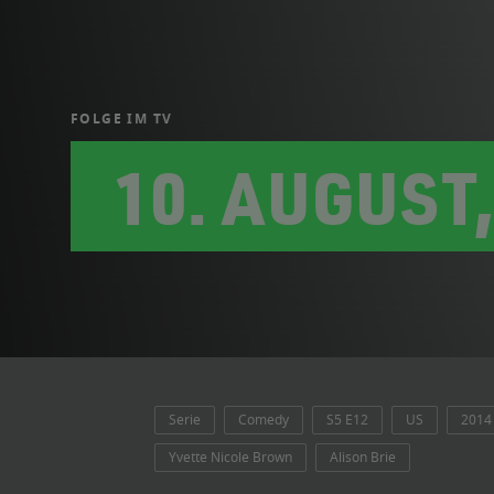
FOLGE IM TV
10. AUGUST,
Serie
Comedy
S5 E12
US
2014
Yvette Nicole Brown
Alison Brie